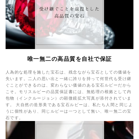
唯一無二の高品質を自社で保証
人為的な処理を施した宝石は、残念ながら宝石としての価値を
失います。二人の思い出と一緒に誇りを持って何世代も受け継
ぐことができるのは、変わらない価値のある宝石ルビーだから
こそ。モリスルビーの品質保証書には、無処理の根拠として内
包物（インクルージョン）の顕微鏡拡大写真が添付されていま
す。 大自然の造形美である宝石ルビーは、私たち人間と同じよ
うに個性があり、同じルビーは一つとして無い、唯一無二の宝
石です。