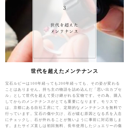
世代を超えたメンテナンス
宝石ルビーは100年経っても200年経っても、その姿が変わる
ことはありません。持ち主の物語を詰め込んだ「思い出カプセ
ル」として世代を超えて受け継がれる宝物です。その為、購入
してからのメンテナンスがとても重要になります。モリスで
は、京都にある自社工房にて、定期的なメンテナンスを無料で
行っています。宝石の傷や欠け、石が緩む原因となる爪を入念
にチェックし、石が外れることが無いように事前に対応致しま
す。またサイズ直しは初回無料、長年使用したジュエリーの傷