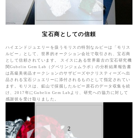
宝石商としての信頼
ハイエンドジュエリーを扱うモリスの特別なルビーは「モリス
ルビー」として、世界的オークション会社で取引され、宝石商
として信頼されています。 スイスにある世界最古の宝石研究機
関Gubelin Gem Lab（グベリンジェムラボ）の分析結果報告書
は高級美術品オークションのサザビーズやクリスティーズへ出
品される宝石ジュエリーに添付されるものとして指定されてい
ます。モリスは、鉱山で採掘したルビー原石のデータ収集を続
け、2017年にGubelin Gem Labより、研究への協力に対して
感謝状を受け取りました。