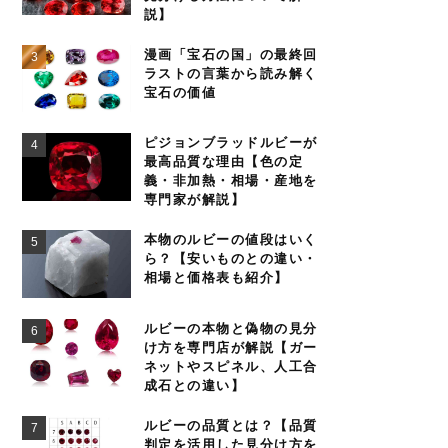
説】
漫画「宝石の国」の最終回
ラストの言葉から読み解く
宝石の価値
ピジョンブラッドルビーが
最高品質な理由【色の定
義・非加熱・相場・産地を
専門家が解説】
本物のルビーの値段はいく
ら？【安いものとの違い・
相場と価格表も紹介】
ルビーの本物と偽物の見分
け方を専門店が解説【ガー
ネットやスピネル、人工合
成石との違い】
ルビーの品質とは？【品質
判定を活用した見分け方を