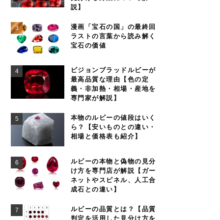
説】
漫画「宝石の国」の最終回
ラストの言葉から読み解く
宝石の価値
ピジョンブラッドルビーが
最高品質な理由【色の定
義・非加熱・相場・産地を
専門家が解説】
本物のルビーの値段はいく
ら？【安いものとの違い・
相場と価格表も紹介】
ルビーの本物と偽物の見分
け方を専門店が解説【ガー
ネットやスピネル、人工合
成石との違い】
ルビーの品質とは？【品質
判定を活用した見分け方を