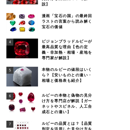
説】
漫画「宝石の国」の最終回
ラストの言葉から読み解く
宝石の価値
ピジョンブラッドルビーが
最高品質な理由【色の定
義・非加熱・相場・産地を
専門家が解説】
本物のルビーの値段はいく
ら？【安いものとの違い・
相場と価格表も紹介】
ルビーの本物と偽物の見分
け方を専門店が解説【ガー
ネットやスピネル、人工合
成石との違い】
ルビーの品質とは？【品質
判定を活用した見分け方を