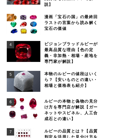
説】
漫画「宝石の国」の最終回
ラストの言葉から読み解く
宝石の価値
ピジョンブラッドルビーが
最高品質な理由【色の定
義・非加熱・相場・産地を
専門家が解説】
本物のルビーの値段はいく
ら？【安いものとの違い・
相場と価格表も紹介】
ルビーの本物と偽物の見分
け方を専門店が解説【ガー
ネットやスピネル、人工合
成石との違い】
ルビーの品質とは？【品質
判定を活用した見分け方を