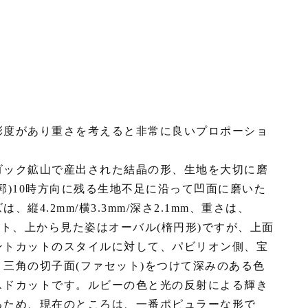
彩度があり重さを考えると非常に良いプロポーショ
ゴック鉱山で産出された結晶の形、生地を大切に磨
郭)10時方向に残る生地不足に沿って凹面に磨いた
4.2mm/横3.3mm/深さ2.1mm、重さは、
カット、上から見た姿はオーバル(楕円形)ですが、上面
ントカットのスタイルに対して、パビリオン側、宝
三角の切子面(ファセット)をつけて深みのある色
スドカットです。ルビーの色と光の反射による輝き
るため、現在のところは、一番ポピュラーな形で