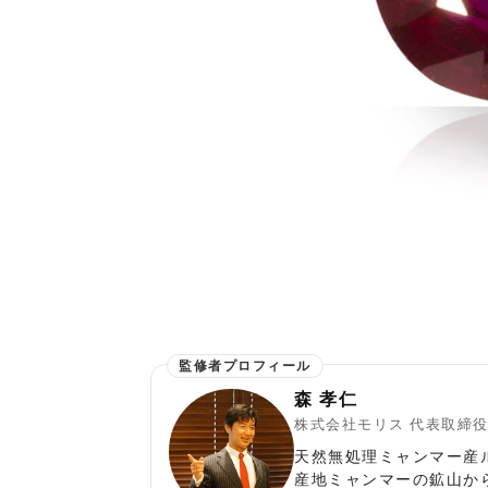
森 孝仁
株式会社モリス 代表取締
天然無処理ミャンマー産
産地ミャンマーの鉱山か