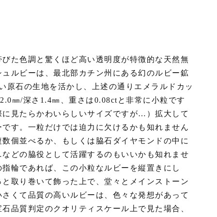
帯びた色調と驚くほど高い透明度が特徴的な天然無
シュルビーは、最北部カチン州にある幻のルビー鉱
長細い原石の生地を活かし、上述の通りエメラルドカッ
.0㎜/深さ1.4㎜、重さは0.08ctと非常に小粒です
際に見たらかわいらしいサイズですが…）拡大して
ーです。一粒だけでは迫力に欠けるかも知れません
複数個並べるか、もしくは脇石ダイヤモンドの中に
…などの脇役として活躍するのもいいかも知れませ
の指輪であれば、この小粒なルビーを縦置きにし
っと取り巻いて飾った上で、堂々とメインストーン
小さくて品質の高いルビーは、色々な発想があって
宝石品質判定のクオリティスケール上で見た場合、