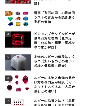
説】
漫画「宝石の国」の最終回
ラストの言葉から読み解く
宝石の価値
ピジョンブラッドルビーが
最高品質な理由【色の定
義・非加熱・相場・産地を
専門家が解説】
本物のルビーの値段はいく
ら？【安いものとの違い・
相場と価格表も紹介】
ルビーの本物と偽物の見分
け方を専門店が解説【ガー
ネットやスピネル、人工合
成石との違い】
ルビーの品質とは？【品質
判定を活用した見分け方を