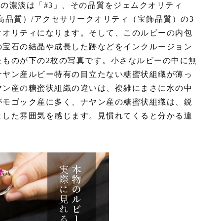
の濃淡は「#3」、その品質をジェムクオリティ
高品質）/アクセサリークオリティ（宝飾品質）の3
クオリティになります。そして、このルビーの内包
の宝石の結晶や成長した跡などをインクルージョン
たものが下の2枚の写真です。小さなルビーの中に無
ナヤン産ルビー特有の目立たない糖蜜状組織が薄っ
ヤン産の糖蜜状組織の違いは、複雑にまさに水の中
がモゴック産に多く、ナヤン産の糖蜜状組織は、鋭
とした雰囲気を感じます。見慣れてくると分かる違