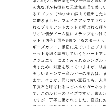
ほんの少し褐色味を帯びた色調と高い
ん丸な形が特徴的な天然無処理で美し
るモゴック（Mogok）鉱山で産出し
に磨きました。フェイスアップでラウ
れるブリリアントカットと呼ばれる輝
リオン側がドーム型にステップをつけ
ット（切子）面を8個つけるスターカッ
ギーズカット、厳密に見ていくとブリ
セットを細く調整していくとハートア
クジュエリーによくみられるシングル（
出すために知恵を絞っていますが、結
美しいミャンマー産ルビーの場合は、
ます。そこが、同じ赤い宝石でも、人
半貴石と呼ばれるスピネルやガーネッ
て、このルビーのサイズですが、縦3.5㎜/
ですが、丁寧に磨かれました。直径に