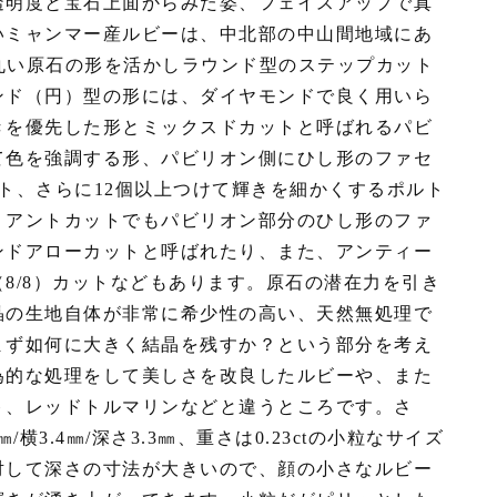
透明度と宝石上面からみた姿、フェイスアップで真
いミャンマー産ルビーは、中北部の中山間地域にあ
た丸い原石の形を活かしラウンド型のステップカット
ンド（円）型の形には、ダイヤモンドで良く用いら
きを優先した形とミックスドカットと呼ばれるパビ
て色を強調する形、パビリオン側にひし形のファセ
ト、さらに12個以上つけて輝きを細かくするポルト
リアントカットでもパビリオン部分のひし形のファ
ンドアローカットと呼ばれたり、また、アンティー
8/8）カットなどもあります。原石の潜在力を引き
晶の生地自体が非常に希少性の高い、天然無処理で
まず如何に大きく結晶を残すか？という部分を考え
為的な処理をして美しさを改良したルビーや、また
ト、レッドトルマリンなどと違うところです。さ
横3.4㎜/深さ3.3㎜、重さは0.23ctの小粒なサイズ
対して深さの寸法が大きいので、顔の小さなルビー