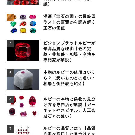
説】
漫画「宝石の国」の最終回
ラストの言葉から読み解く
宝石の価値
ピジョンブラッドルビーが
最高品質な理由【色の定
義・非加熱・相場・産地を
専門家が解説】
本物のルビーの値段はいく
ら？【安いものとの違い・
相場と価格表も紹介】
ルビーの本物と偽物の見分
け方を専門店が解説【ガー
ネットやスピネル、人工合
成石との違い】
ルビーの品質とは？【品質
判定を活用した見分け方を