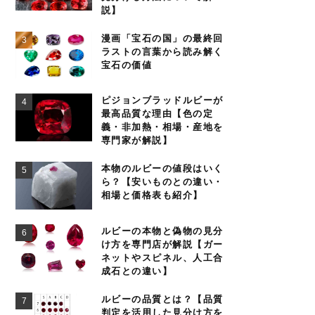
説】
漫画「宝石の国」の最終回
ラストの言葉から読み解く
宝石の価値
ピジョンブラッドルビーが
最高品質な理由【色の定
義・非加熱・相場・産地を
専門家が解説】
本物のルビーの値段はいく
ら？【安いものとの違い・
相場と価格表も紹介】
ルビーの本物と偽物の見分
け方を専門店が解説【ガー
ネットやスピネル、人工合
成石との違い】
ルビーの品質とは？【品質
判定を活用した見分け方を