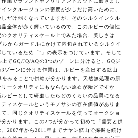
手作業でラウンド型ブリリアントカットに磨きまし
クインクルージョンの密度が少しだけ高いために、
少しだけ弱くなっていますが、そのシルクインクル
結晶全体が赤く輝いているので、このルビーの個性
定のクオリティスケール上でみた場合、美しさは
ブルからガードルにかけて内包されているシルクイ
響しているため「⁻」の表示をつけています。そして
上でGQ/JQ/AQの3つのゾーンに分けると、GQジ
の3ゾーンに分ける作業は、ルビーを産出する鉱山
率をみることで供給が分かります。天然無処理の原
サリークオリティにもならない原石が殆どですか
石ルビーとして研磨したらどのくらいの品質になる
リティスケールというモノサシの存在価値がありま
して、同じクオリティスケールを使ってオークショ
が分かります。この2つが分かって初めて「需要と供
2007年から2011年までナヤン鉱山で採掘を続け