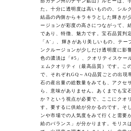
部カチン州のナヤン鉱山）ルビーは、
た。十分に透明度は高いものの、シル
結晶の内側からキラキラとした輝きが
ージョンが彩度の高さにつながって、
であり、特徴、魅力です。宝石品質判
「A⁻」、輝きがあり美しいもの、テー
ンクルージョンが少しだけ透明度に影
色の濃淡は「#5」、クオリティスケール
ェムクオリティ（最高品質）です。こ
で、それぞれGQ～AQ品質ごとの出現
石の産出量の総数量をみても、アクセ
ら、意味がありません。あくまでも宝
か？という視点が必要で、ここにクオ
す。要するに供給が分かるのです。そ
ンや市場での人気度をみて行くと需要
給のバランス」が分かります。モリスは、