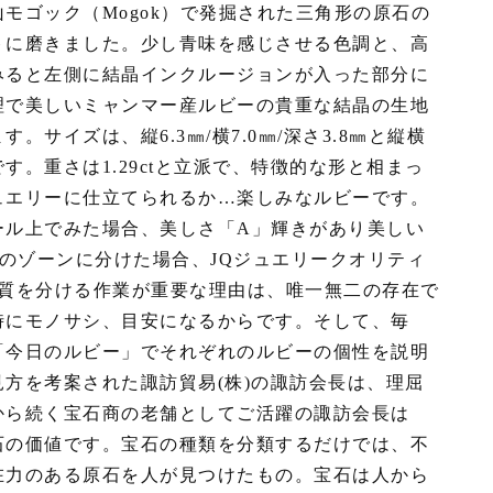
モゴック（Mogok）で発掘された三角形の原石の
トに磨きました。少し青味を感じさせる色調と、高
みると左側に結晶インクルージョンが入った部分に
理で美しいミャンマー産ルビーの貴重な結晶の生地
サイズは、縦6.3㎜/横7.0㎜/深さ3.8㎜と縦横
。重さは1.29ctと立派で、特徴的な形と相まっ
ュエリーに仕立てられるか…楽しみなルビーです。
ール上でみた場合、美しさ「A」輝きがあり美しい
つのゾーンに分けた場合、JQジュエリークオリティ
品質を分ける作業が重要な理由は、唯一無二の存在で
時にモノサシ、目安になるからです。そして、毎
「今日のルビー」でそれぞれのルビーの個性を説明
方を考案された諏訪貿易(株)の諏訪会長は、理屈
から続く宝石商の老舗としてご活躍の諏訪会長は
石の価値です。宝石の種類を分類するだけでは、不
在力のある原石を人が見つけたもの。宝石は人から