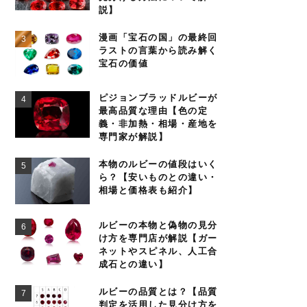
説】
漫画「宝石の国」の最終回
ラストの言葉から読み解く
宝石の価値
ピジョンブラッドルビーが
最高品質な理由【色の定
義・非加熱・相場・産地を
専門家が解説】
本物のルビーの値段はいく
ら？【安いものとの違い・
相場と価格表も紹介】
ルビーの本物と偽物の見分
け方を専門店が解説【ガー
ネットやスピネル、人工合
成石との違い】
ルビーの品質とは？【品質
判定を活用した見分け方を