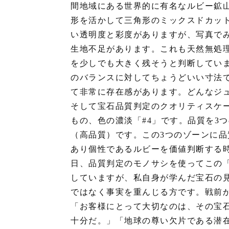
間地域にある世界的に有名なルビー鉱山
形を活かして三角形のミックスドカッ
い透明度と彩度がありますが、写真で
生地不足があります。これも天然無処
を少しでも大きく残そうと判断しています。
のバランスに対してちょうどいい寸法です
て非常に存在感があります。どんなジ
そして宝石品質判定のクオリティスケ
もの、色の濃淡「#4」です。品質を3
（高品質）です。この3つのゾーンに
あり個性であるルビーを価値判断する
日、品質判定のモノサシを使ってこの
していますが、私自身が学んだ宝石の見
ではなく事実を重んじる方です。戦前
「お客様にとって大切なのは、その宝
十分だ。」「地球の尊い欠片である潜