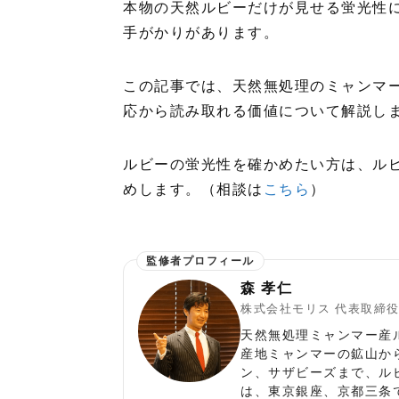
本物の天然ルビーだけが見せる蛍光性
手がかりがあります。
この記事では、天然無処理のミャンマ
応から読み取れる価値について解説し
ルビーの蛍光性を確かめたい方は、ル
めします。（相談は
こちら
）
森 孝仁
株式会社モリス 代表取締
天然無処理ミャンマー産
産地ミャンマーの鉱山か
ン、サザビーズまで、ル
は、東京銀座、京都三条