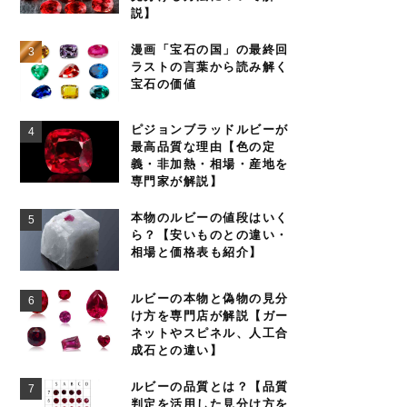
説】
漫画「宝石の国」の最終回
ラストの言葉から読み解く
宝石の価値
ピジョンブラッドルビーが
最高品質な理由【色の定
義・非加熱・相場・産地を
専門家が解説】
本物のルビーの値段はいく
ら？【安いものとの違い・
相場と価格表も紹介】
ルビーの本物と偽物の見分
け方を専門店が解説【ガー
ネットやスピネル、人工合
成石との違い】
ルビーの品質とは？【品質
判定を活用した見分け方を