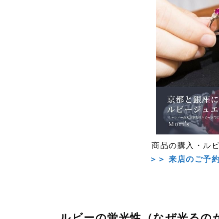
商品の購入・ル
＞＞ 来店のご予
ルビーの蛍光性（なぜ光るの