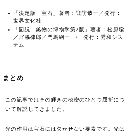
「決定版 宝石」著者：諏訪恭一／発行：
世界文化社
「図説 鉱物の博物学第
2
版」著者：松原聡
／宮脇律郎／門馬綱一
/
発行：秀和シス
テム
まとめ
この記事ではその輝きの秘密のひとつ屈折につ
いて解説してきました。
光の作用は宝石には欠かせない要素です。光は