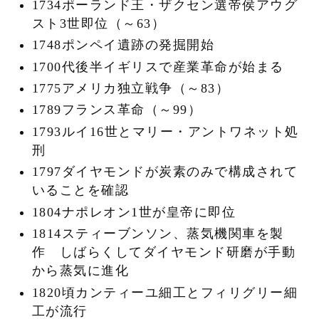
1734ポーランド王・ザクセン選帝侯アウグ
スト3世即位（～63）
1748ポンペイ遺跡の発掘開始
1700代後半イギリスで産業革命が始まる
1775アメリカ独立戦争（～83）
1789フランス革命（～99）
1793ルイ16世とマリー・アントワネット処
刑
1797ダイヤモンドが炭素のみで構成されて
いることを確認
1804ナポレオン1世が皇帝に即位
1814スティーブンソン、蒸気機関車を製
作 しばらくしてダイヤモンド研磨が手動
から蒸気に進化
1820頃カンティーユ細工とフィリグリー細
工が流行