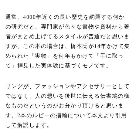
通常、4000年近くの長い歴史を網羅する
何か
の研究だと、専門家が色々な書物や
資料から著
者がまとめ上げてるスタイル
が普通だと思いま
すが、この本の場合は、
橋本氏が14年かけて集
められた「実物」を
何年もかけて「手に取っ
て」拝見した
実体験に基づくモノです。
リングが、ファッションやアクセサリー
として
ではなく、人の想いを後世に伝える
伝書鳩の様
なものだというのがお分かり
頂けると思いま
す。2本のルビーの指輪について本文より引用
して解説します。