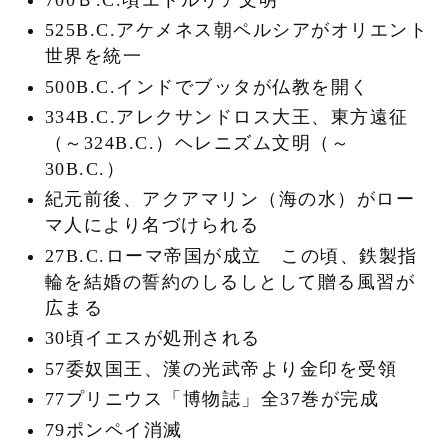
525B.C.アケメネス朝ペルシアがオリエント
世界を統一
500B.C.インドでブッタが仏教を開く
334B.C.アレクサンドロス大王、東方遠征
（～324B.C.）ヘレニズム文明（～
30B.C.）
紀元前後、アクアマリン（海の水）がロー
マ人により名づけられる
27B.C.ローマ帝国が成立 この頃、鉄製指
輪を結婚の誓約のしるしとして贈る風習が
広まる
30頃イエスが処刑される
57委奴国王、漢の光武帝より金印を受領
77プリニウス「博物誌」全37巻が完成
79ポンペイ消滅