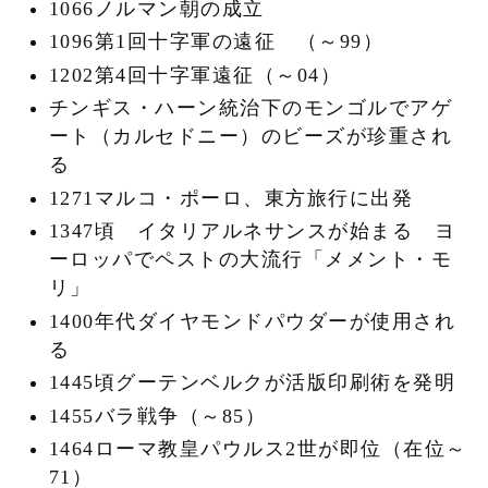
1066ノルマン朝の成立
1096第1回十字軍の遠征 （～99）
1202第4回十字軍遠征（～04）
チンギス・ハーン統治下のモンゴルでアゲ
ート（カルセドニー）のビーズが珍重され
る
1271マルコ・ポーロ、東方旅行に出発
1347頃 イタリアルネサンスが始まる ヨ
ーロッパでペストの大流行「メメント・モ
リ」
1400年代ダイヤモンドパウダーが使用され
る
1445頃グーテンベルクが活版印刷術を発明
1455バラ戦争（～85）
1464ローマ教皇パウルス2世が即位（在位～
71）