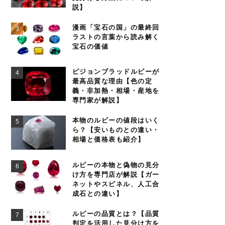
説】
漫画「宝石の国」の最終回
ラストの言葉から読み解く
宝石の価値
ピジョンブラッドルビーが
最高品質な理由【色の定
義・非加熱・相場・産地を
専門家が解説】
本物のルビーの値段はいく
ら？【安いものとの違い・
相場と価格表も紹介】
ルビーの本物と偽物の見分
け方を専門店が解説【ガー
ネットやスピネル、人工合
成石との違い】
ルビーの品質とは？【品質
判定を活用した見分け方を