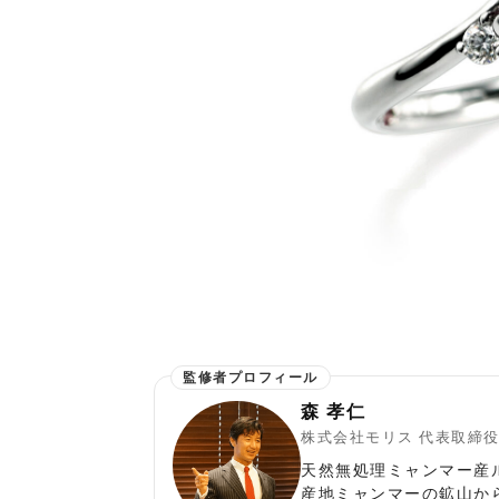
森 孝仁
株式会社モリス 代表取締
天然無処理ミャンマー産
産地ミャンマーの鉱山か