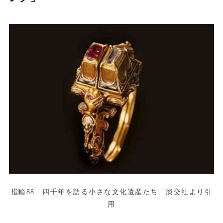
指輪88 四千年を語る小さな文化遺産たち 淡交社より引
用