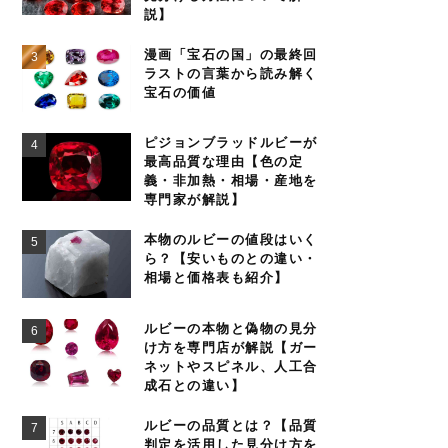
説】
漫画「宝石の国」の最終回
ラストの言葉から読み解く
宝石の価値
ピジョンブラッドルビーが
最高品質な理由【色の定
義・非加熱・相場・産地を
専門家が解説】
本物のルビーの値段はいく
ら？【安いものとの違い・
相場と価格表も紹介】
ルビーの本物と偽物の見分
け方を専門店が解説【ガー
ネットやスピネル、人工合
成石との違い】
ルビーの品質とは？【品質
判定を活用した見分け方を