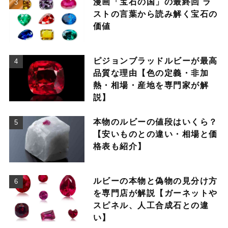
漫画「宝石の国」の最終回 ラ
ストの言葉から読み解く宝石の
価値
ピジョンブラッドルビーが最高
品質な理由【色の定義・非加
熱・相場・産地を専門家が解
説】
本物のルビーの値段はいくら？
【安いものとの違い・相場と価
格表も紹介】
ルビーの本物と偽物の見分け方
を専門店が解説【ガーネットや
スピネル、人工合成石との違
い】