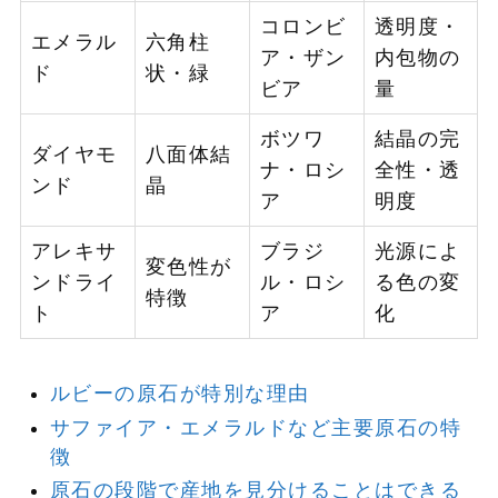
コロンビ
透明度・
エメラル
六角柱
ア・ザン
内包物の
ド
状・緑
ビア
量
ボツワ
結晶の完
ダイヤモ
八面体結
ナ・ロシ
全性・透
ンド
晶
ア
明度
アレキサ
ブラジ
光源によ
変色性が
ンドライ
ル・ロシ
る色の変
特徴
ト
ア
化
ルビーの原石が特別な理由
サファイア・エメラルドなど主要原石の特
徴
原石の段階で産地を見分けることはできる