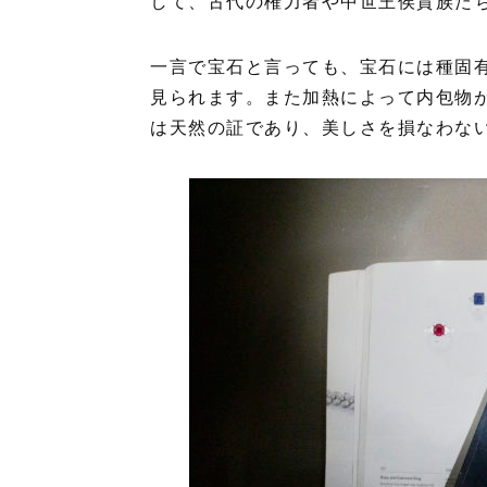
して、古代の権力者や中世王侯貴族た
一言で宝石と言っても、宝石には種固有
見られます。また加熱によって内包物
は天然の証であり、美しさを損なわな