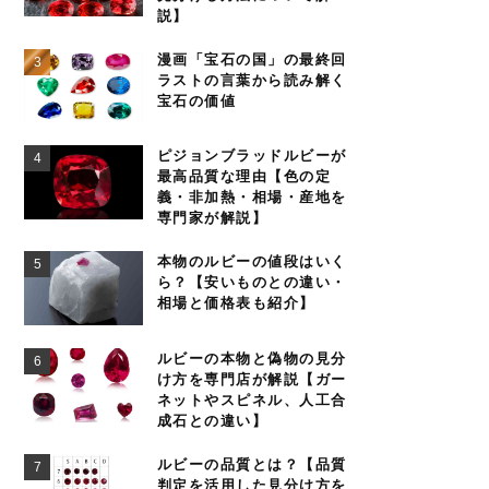
説】
漫画「宝石の国」の最終回
ラストの言葉から読み解く
宝石の価値
ピジョンブラッドルビーが
最高品質な理由【色の定
義・非加熱・相場・産地を
専門家が解説】
本物のルビーの値段はいく
ら？【安いものとの違い・
相場と価格表も紹介】
ルビーの本物と偽物の見分
け方を専門店が解説【ガー
ネットやスピネル、人工合
成石との違い】
ルビーの品質とは？【品質
判定を活用した見分け方を