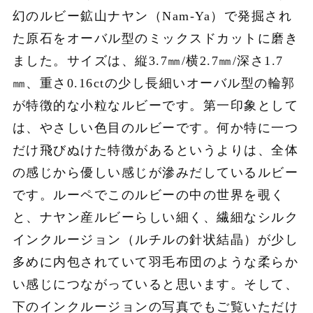
幻のルビー鉱山ナヤン（Nam-Ya）で発掘され
た原石をオーバル型のミックスドカットに磨き
ました。サイズは、縦3.7㎜/横2.7㎜/深さ1.7
㎜、重さ0.16ctの少し長細いオーバル型の輪郭
が特徴的な小粒なルビーです。第一印象として
は、やさしい色目のルビーです。何か特に一つ
だけ飛びぬけた特徴があるというよりは、全体
の感じから優しい感じが滲みだしているルビー
です。ルーペでこのルビーの中の世界を覗く
と、ナヤン産ルビーらしい細く、繊細なシルク
インクルージョン（ルチルの針状結晶）が少し
多めに内包されていて羽毛布団のような柔らか
い感じにつながっていると思います。そして、
下のインクルージョンの写真でもご覧いただけ