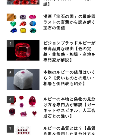
説】
漫画「宝石の国」の最終回
ラストの言葉から読み解く
宝石の価値
ピジョンブラッドルビーが
最高品質な理由【色の定
義・非加熱・相場・産地を
専門家が解説】
本物のルビーの値段はいく
ら？【安いものとの違い・
相場と価格表も紹介】
ルビーの本物と偽物の見分
け方を専門店が解説【ガー
ネットやスピネル、人工合
成石との違い】
ルビーの品質とは？【品質
判定を活用した見分け方を