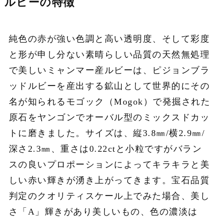
ルビーの特徴
純色の赤が強い色調と高い透明度、そして彩度
と形が申し分ない素晴らしい品質の天然無処理
で美しいミャンマー産ルビーは、ピジョンブラ
ッドルビーを産出する鉱山として世界的にその
名が知られるモゴック（Mogok）で発掘された
原石をヤンゴンでオーバル型のミックスドカッ
トに磨きました。サイズは、縦3.8㎜/横2.9㎜/
深さ2.3㎜、重さは0.22ctと小粒ですがバラン
スの良いプロポーションによってキラキラと美
しい赤い輝きが湧き上がってきます。宝石品質
判定のクオリティスケール上でみた場合、美し
さ「A」輝きがあり美しいもの、色の濃淡は