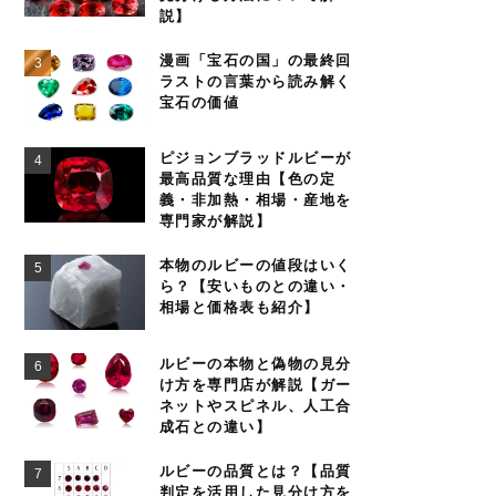
説】
漫画「宝石の国」の最終回
ラストの言葉から読み解く
宝石の価値
ピジョンブラッドルビーが
最高品質な理由【色の定
義・非加熱・相場・産地を
専門家が解説】
本物のルビーの値段はいく
ら？【安いものとの違い・
相場と価格表も紹介】
ルビーの本物と偽物の見分
け方を専門店が解説【ガー
ネットやスピネル、人工合
成石との違い】
ルビーの品質とは？【品質
判定を活用した見分け方を