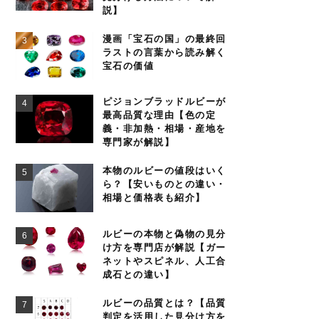
説】
漫画「宝石の国」の最終回
ラストの言葉から読み解く
宝石の価値
ピジョンブラッドルビーが
最高品質な理由【色の定
義・非加熱・相場・産地を
専門家が解説】
本物のルビーの値段はいく
ら？【安いものとの違い・
相場と価格表も紹介】
ルビーの本物と偽物の見分
け方を専門店が解説【ガー
ネットやスピネル、人工合
成石との違い】
ルビーの品質とは？【品質
判定を活用した見分け方を