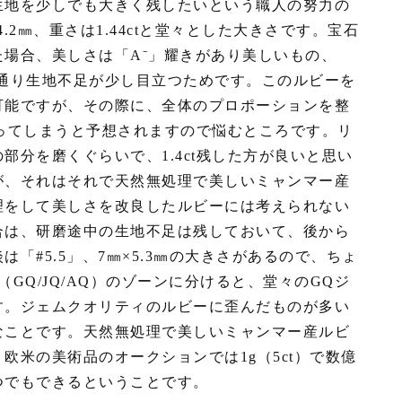
生地を少しでも大きく残したいという職人の努力の
さ4.2㎜、重さは1.44ctと堂々とした大きさです。宝石
場合、美しさは「A⁻」耀きがあり美しいもの、
の通り生地不足が少し目立つためです。このルビーを
可能ですが、その際に、全体のプロポーションを整
くなってしまうと予想されますので悩むところです。リ
部分を磨くぐらいで、1.4ct残した方が良いと思い
が、それはそれで天然無処理で美しいミャンマー産
理をして美しさを改良したルビーには考えられない
合は、研磨途中の生地不足は残しておいて、後から
「#5.5」、7㎜×5.3㎜の大きさがあるので、ちょ
GQ/JQ/AQ）のゾーンに分けると、堂々のGQジ
す。ジェムクオリティのルビーに歪んだものが多い
なことです。天然無処理で美しいミャンマー産ルビ
欧米の美術品のオークションでは1g（5ct）で数億
つでもできるということです。