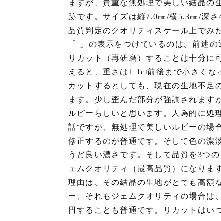
ますが、貴重な無処理で美しい結晶の
跡です。サイズは縦7.0㎜/横5.3㎜/深
品質判定のクオリティスケール上でみた
「⁻」の表示をつけているのは、前述
リカット（再研磨）することは十分に
えると、重さは1.1ct前後まで小さ
カットするとしても、現在の生地不足の
ます。少し歪んだ部分が強調されます
ルビーらしいと思います。人為的に処
話ですが、無処理で美しいルビーの場
修正するのが普通です。そして色の濃淡は
うど良い濃さです。そして品質を3つの（
ェムクオリティ（最高品質）になりま
理由は、その結晶の生地がとても高額
ー、それもジェムクオリティの場合は、
円することも普通です。リカットはい