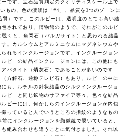
ビーです。宝石品質判定のクオリティスケール上で
いもの、色の濃淡は「#4」、品質を3つのゾーンに
品質）です。このルビーは、透明度のとても高い結
内包されており、博物館のようで、それがこのルビ
て覗くと、角閃石（パルガサイト）と思われる結晶
ます。カルシウムとアルミニウムにマグネシウムや
見られるインクルージョンです。インクルージョン
。ルビーの結晶インクルージョンには、この他にも
、アパタイト（燐灰石）であることが多いのです
ト（方解石、通称テレビ石）もあり、ルビーの中に
他にも、ルチルの針状結晶のシルクインクルージョ
、ルビーと同じ鉱物のサファイア等々、色々な結晶
のルビーには、何かしらのインクルージョンが内包
を撮っていると人でいうところの指紋のようなもの
年前にインクルージョンを顕微鏡で覗いていると、
さも組み合わせも違うことに気付きました。それ以