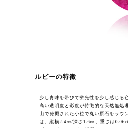
ルビーの特徴
少し青味を帯びて蛍光性を少し感じる
高い透明度と彩度が特徴的な天然無処
山で発掘された小粒で丸い原石をラウ
は、縦横2.4㎜/深さ1.6㎜、重さは0