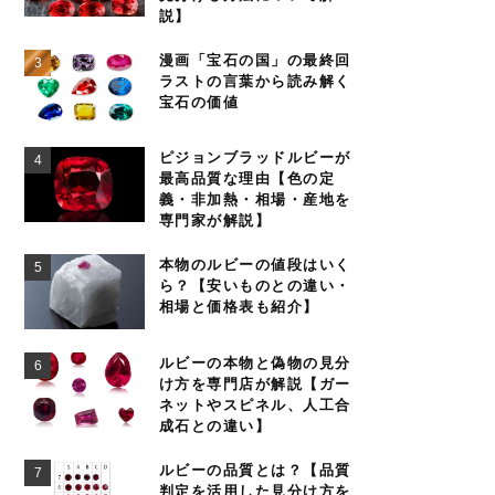
説】
漫画「宝石の国」の最終回
ラストの言葉から読み解く
宝石の価値
ピジョンブラッドルビーが
最高品質な理由【色の定
義・非加熱・相場・産地を
専門家が解説】
本物のルビーの値段はいく
ら？【安いものとの違い・
相場と価格表も紹介】
ルビーの本物と偽物の見分
け方を専門店が解説【ガー
ネットやスピネル、人工合
成石との違い】
ルビーの品質とは？【品質
判定を活用した見分け方を