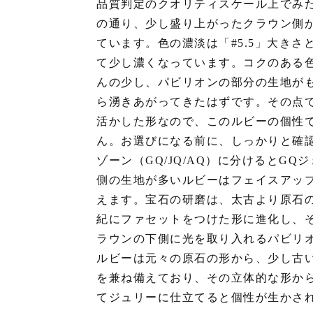
品質判定のクオリティスケール上でみ
の通り、少し盛り上がったクラウン側
ています。色の濃淡は「#5.5」大き
て少し濃くなっています。コクのある
んの少し、パビリオンの部分の生地が
ら湧きあがってきたはずです。その点
活かした形なので、このルビーの個性
ん。お選びになる前に、しっかりと確
ゾーン（GQ/JQ/AQ）に分けるとG
側の生地が多いルビーはフェイスアッ
えます。宝石の研磨は、太古より原石の
紀にファセットをつけた形に進化し、そ
ラウンの下側に光を取り入れるパビリ
ルビーは元々の原石の形から、少し古
を兼ね備えており、その立体的な形か
てジュリーに仕立てると個性が生かさ