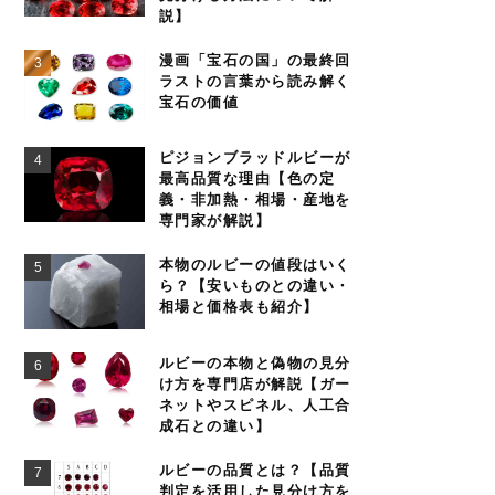
説】
漫画「宝石の国」の最終回
ラストの言葉から読み解く
宝石の価値
ピジョンブラッドルビーが
最高品質な理由【色の定
義・非加熱・相場・産地を
専門家が解説】
本物のルビーの値段はいく
ら？【安いものとの違い・
相場と価格表も紹介】
ルビーの本物と偽物の見分
け方を専門店が解説【ガー
ネットやスピネル、人工合
成石との違い】
ルビーの品質とは？【品質
判定を活用した見分け方を