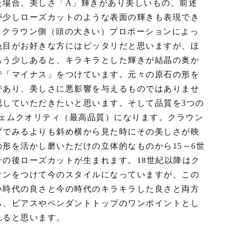
た場合、美しさ「A」輝きがあり美しいもの、前述
が少しローズカットのような表面の輝きも表現でき
さとクラウン側（頭の大きい）プロポーションによっ
色目がお好きな方にはピッタリだと思いますが、ほ
もう少しあると、キラキラとした輝きが結晶の奥か
で「マイナス」をつけています。元々の原石の形を
であり、美しさに悪影響を与えるものではありませ
認していただきたいと思います。そして品質を3つの
Qジェムクオリティ（最高品質）になります。クラウン
プでみるよりも斜め横から見た時にその美しさが映
形を活かし磨いただけの立体的なものから15～6世
の後ローズカットが生まれます。18世紀以降はク
オンをつけて今のスタイルになっていますが、この
い時代の良さと今の時代のキラキラした良さと両方
ら、ピアスやペンダントトップのワンポイントとし
れると思います。