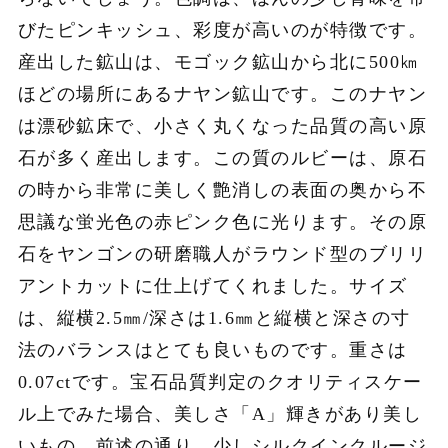
びたピンキッシュ、彩度が高いのが特徴です。
産出した鉱山は、モゴック鉱山から北に500㎞
ほどの場所にあるナヤン鉱山です。このナヤン
は漂砂鉱床で、小さく丸くなった品質の高い原
石が多く産出します。この質のルビーは、原石
の時から非常に美しく艶消しの表面の奥から不
思議な蛍光色の赤ピンク色に光ります。その原
石をヤンゴンの研磨職人がラウンド型のブリリ
アントカットに仕上げてくれました。サイズ
は、縦横2.5㎜/深さは1.6㎜と縦横と深さの寸
法のバランスはとても良いものです。重さは
0.07ctです。宝石品質判定のクオリティスケー
ル上でみた場合、美しさ「A」輝きがあり美し
いもの、前述の通り、少しシルクインクルージ