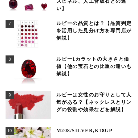
スピネル、人工合成石との違
い】
ルビーの品質とは？【品質判定
を活用した見分け方を専門店が
解説】
ルビー1カラットの大きさと価
値【他の宝石との比重の違いも
解説】
ルビーは女性のお守りとして人
気がある？【ネックレスとリン
グの役割や効果などを解説】
M208/SILVER,K18GP