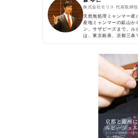
株式会社モリス 代表取締
天然無処理ミャンマー産
産地ミャンマーの鉱山か
ン、サザビーズまで、ル
は、東京銀座、京都三条