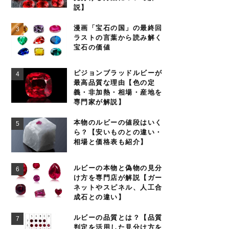
説】
漫画「宝石の国」の最終回
ラストの言葉から読み解く
宝石の価値
ピジョンブラッドルビーが
最高品質な理由【色の定
義・非加熱・相場・産地を
専門家が解説】
本物のルビーの値段はいく
ら？【安いものとの違い・
相場と価格表も紹介】
ルビーの本物と偽物の見分
け方を専門店が解説【ガー
ネットやスピネル、人工合
成石との違い】
ルビーの品質とは？【品質
判定を活用した見分け方を