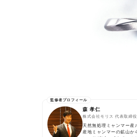
森 孝仁
株式会社モリス 代表取締
天然無処理ミャンマー産
産地ミャンマーの鉱山か