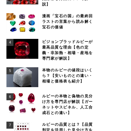
説】
漫画「宝石の国」の最終回
ラストの言葉から読み解く
宝石の価値
ピジョンブラッドルビーが
最高品質な理由【色の定
義・非加熱・相場・産地を
専門家が解説】
本物のルビーの値段はいく
ら？【安いものとの違い・
相場と価格表も紹介】
ルビーの本物と偽物の見分
け方を専門店が解説【ガー
ネットやスピネル、人工合
成石との違い】
ルビーの品質とは？【品質
判定を活用した見分け方を