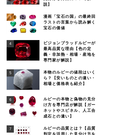
説】
漫画「宝石の国」の最終回
ラストの言葉から読み解く
宝石の価値
ピジョンブラッドルビーが
最高品質な理由【色の定
義・非加熱・相場・産地を
専門家が解説】
本物のルビーの値段はいく
ら？【安いものとの違い・
相場と価格表も紹介】
ルビーの本物と偽物の見分
け方を専門店が解説【ガー
ネットやスピネル、人工合
成石との違い】
ルビーの品質とは？【品質
判定を活用した見分け方を