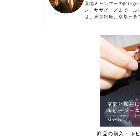
産地ミャンマーの鉱山か
ン、サザビーズまで、ル
は、東京銀座、京都三条
商品の購入・ル