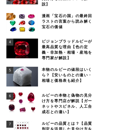
説】
漫画「宝石の国」の最終回
ラストの言葉から読み解く
宝石の価値
ピジョンブラッドルビーが
最高品質な理由【色の定
義・非加熱・相場・産地を
専門家が解説】
本物のルビーの値段はいく
ら？【安いものとの違い・
相場と価格表も紹介】
ルビーの本物と偽物の見分
け方を専門店が解説【ガー
ネットやスピネル、人工合
成石との違い】
ルビーの品質とは？【品質
判定を活用した見分け方を