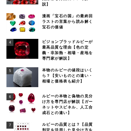
説】
漫画「宝石の国」の最終回
ラストの言葉から読み解く
宝石の価値
ピジョンブラッドルビーが
最高品質な理由【色の定
義・非加熱・相場・産地を
専門家が解説】
本物のルビーの値段はいく
ら？【安いものとの違い・
相場と価格表も紹介】
ルビーの本物と偽物の見分
け方を専門店が解説【ガー
ネットやスピネル、人工合
成石との違い】
ルビーの品質とは？【品質
判定を活用した見分け方を