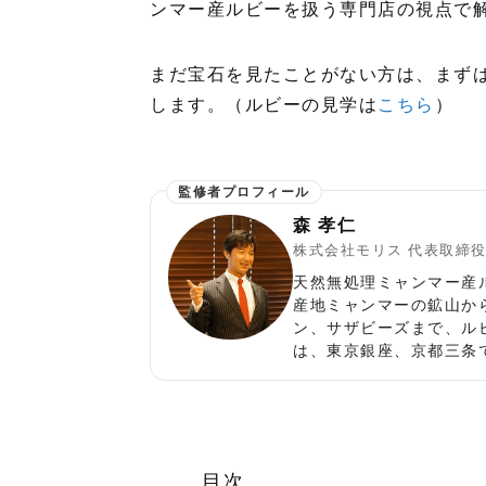
ンマー産ルビーを扱う専門店の視点で
まだ宝石を見たことがない方は、まず
します。（ルビーの見学は
こちら
）
森 孝仁
株式会社モリス 代表取締
天然無処理ミャンマー産
産地ミャンマーの鉱山か
ン、サザビーズまで、ル
は、東京銀座、京都三条
目次